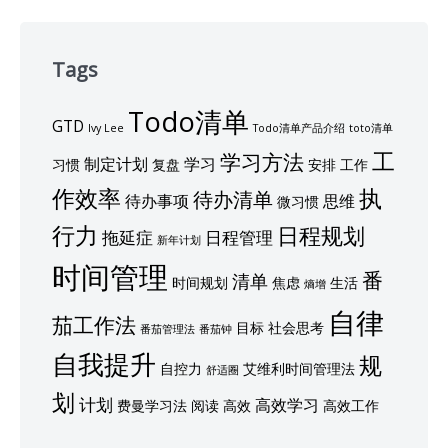
Tags
Todo清单
GTD
Ivy Lee
Todo清单产品介绍
toto清单
工
学习方法
制定计划
学习
习惯
复盘
安排
工作
作效率
执
待办清单
待办事项
思维
微习惯
行力
日程规划
拖延症
日程管理
新年计划
时间管理
番
清单
时间规划
焦虑
生活
熵增
自律
茄工作法
目标
社会思考
番茄管理法
番茄钟
自我提升
规
自控力
艾维利时间管理法
舒适圈
划
计划
高效学习
费曼学习法
阅读
高效
高效工作