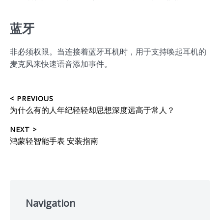
蓝牙
非必须权限。当连接着蓝牙耳机时，用于支持唤起耳机的
麦克风来快速语音添加事件。
文
< PREVIOUS
Previous
为什么有的人年纪轻轻却思想深度远高于常人？
章
post:
NEXT >
导
Next
鸿蒙轻智能手表 安装指南
post:
航
Skip
to
Navigation
footer