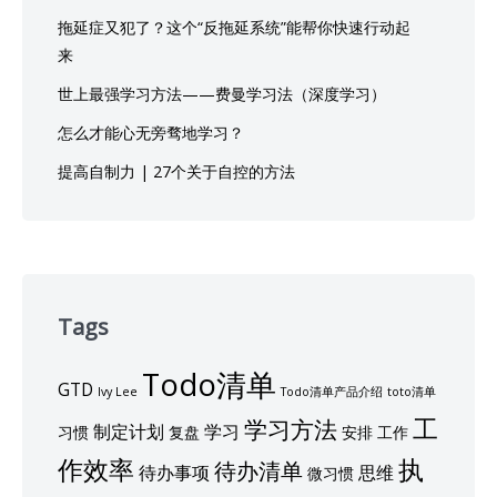
拖延症又犯了？这个“反拖延系统”能帮你快速行动起
来
世上最强学习方法——费曼学习法（深度学习）
怎么才能心无旁骛地学习？
提高自制力 | 27个关于自控的方法
Tags
Todo清单
GTD
Ivy Lee
Todo清单产品介绍
toto清单
工
学习方法
制定计划
学习
习惯
复盘
安排
工作
作效率
执
待办清单
待办事项
思维
微习惯