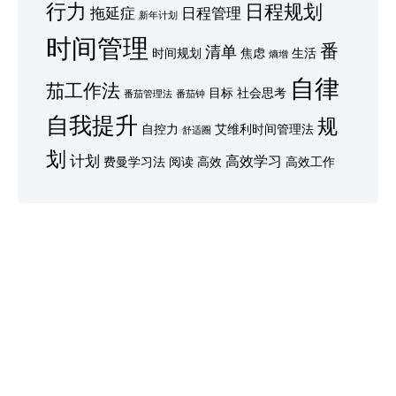
行力
日程规划
拖延症
日程管理
新年计划
时间管理
番
清单
时间规划
焦虑
生活
熵增
自律
茄工作法
目标
社会思考
番茄管理法
番茄钟
自我提升
规
自控力
艾维利时间管理法
舒适圈
划
计划
高效学习
费曼学习法
阅读
高效
高效工作