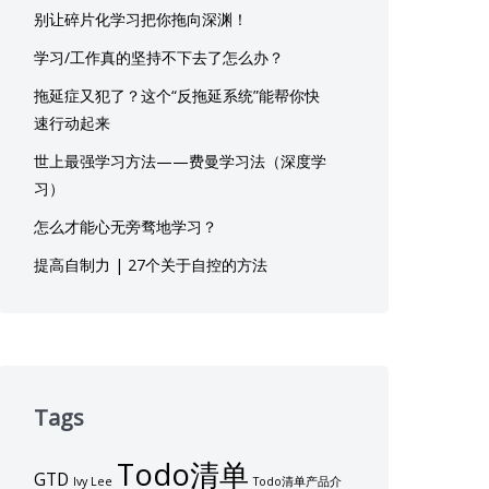
别让碎片化学习把你拖向深渊！
学习/工作真的坚持不下去了怎么办？
拖延症又犯了？这个“反拖延系统”能帮你快
速行动起来
世上最强学习方法——费曼学习法（深度学
习）
怎么才能心无旁骛地学习？
提高自制力 | 27个关于自控的方法
Tags
Todo清单
GTD
Ivy Lee
Todo清单产品介