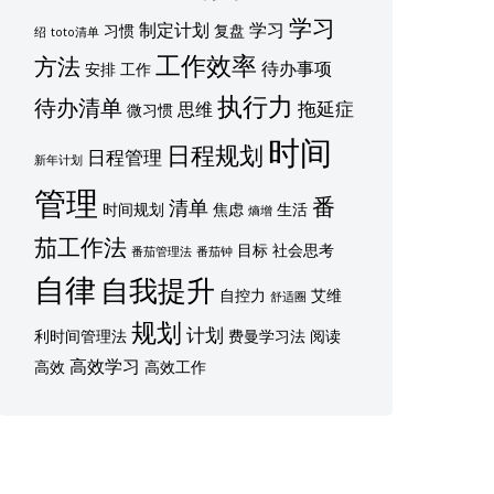
学习
制定计划
学习
习惯
复盘
绍
toto清单
工作效率
方法
待办事项
安排
工作
执行力
待办清单
拖延症
思维
微习惯
时间
日程规划
日程管理
新年计划
管理
番
清单
时间规划
焦虑
生活
熵增
茄工作法
目标
社会思考
番茄管理法
番茄钟
自律
自我提升
自控力
艾维
舒适圈
规划
计划
利时间管理法
费曼学习法
阅读
高效学习
高效
高效工作