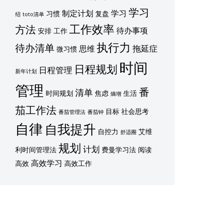
学习
制定计划
学习
习惯
复盘
绍
toto清单
工作效率
方法
待办事项
安排
工作
执行力
待办清单
拖延症
思维
微习惯
时间
日程规划
日程管理
新年计划
管理
番
清单
时间规划
焦虑
生活
熵增
茄工作法
目标
社会思考
番茄管理法
番茄钟
自律
自我提升
自控力
艾维
舒适圈
规划
计划
利时间管理法
费曼学习法
阅读
高效学习
高效
高效工作