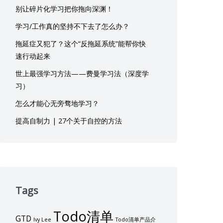
别让碎片化学习把你拖向深渊！
学习/工作真的坚持不下去了怎么办？
拖延症又犯了？这个“反拖延系统”能帮你快
速行动起来
世上最强学习方法——费曼学习法（深度学
习）
怎么才能心无旁骛地学习？
提高自制力 | 27个关于自控的方法
Tags
Todo清单
GTD
Ivy Lee
Todo清单产品介